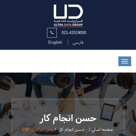
021-43319000
فارسی
English
حسن انجام کار
صفحه اصلی /
حسن انجام کار
/
پخش سراسری ERP